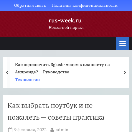
Skip
Обратная связь
Политика конфиденциальности
to
rus-week.ru
content
Новостной портал
Как подключить 3g usb-модем к планшету на
Андроиде? — Руководство
prev
nex
Технологии
Как выбрать ноутбук и не
пожалеть — советы практика
Posted
By
9 февраля, 2022
admin