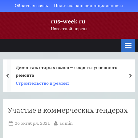
Skip
Обратная связь
Политика конфиденциальности
to
rus-week.ru
content
Новостной портал
Демонтаж старых полов — секреты успешного
ремонта
prev
nex
Строительство и ремонт
Участие в коммерческих тендерах
Posted
By
26 октября, 2021
admin
on