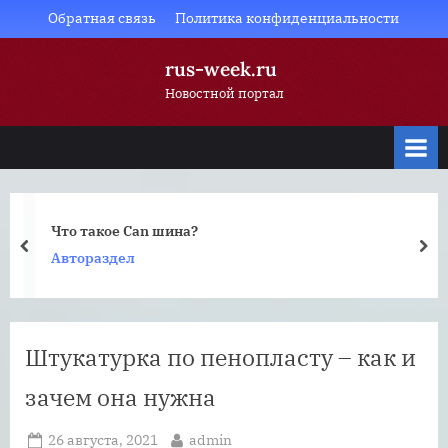
Skip
Обратная связь
Политика конфиденциальности
to
rus-week.ru
content
Новостной портал
Что такое Can шина?
prev
nex
Автораздел
Штукатурка по пенопласту – как и
зачем она нужна
Posted
By
26 августа, 2021
admin