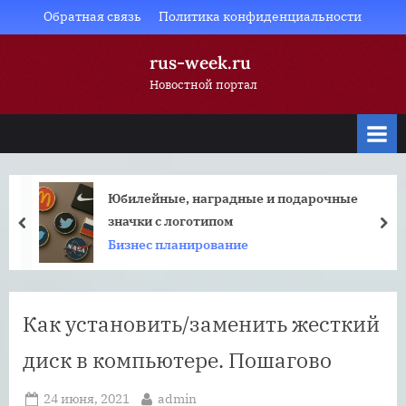
Skip
Обратная связь
Политика конфиденциальности
to
rus-week.ru
content
Новостной портал
Юбилейные, наградные и подарочные
значки с логотипом
prev
nex
Бизнес планирование
Как установить/заменить жесткий
диск в компьютере. Пошагово
Posted
By
24 июня, 2021
admin