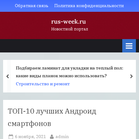
Skip
Обратная связь
Политика конфиденциальности
to
rus-week.ru
content
Новостной портал
Подбираем ламинат для укладки на теплый пол:
какие виды планок можно использовать?
prev
nex
Строительство и ремонт
ТОП-10 лучших Андроид
смартфонов
Posted
By
6 ноября, 2021
admin