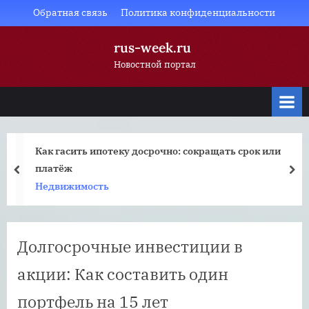
Skip
Обратная связь
Политика конфиденциальности
to
rus-week.ru
content
Новостной портал
Как гасить ипотеку досрочно: сокращать срок или
платёж
prev
nex
Недвижимость
Долгосрочные инвестиции в
акции: Как составить один
портфель на 15 лет