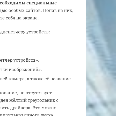
необходимы специальные
ью особых сайтов. Попав на них,
е себя на экране.
 диспетчеру устройств:
етчер устройств».
отки изображений».
веб-камера, а также её название.
ование, но отсутствует
иден жёлтый треугольник с
ить драйвера. Это можно
щи установочного диска,