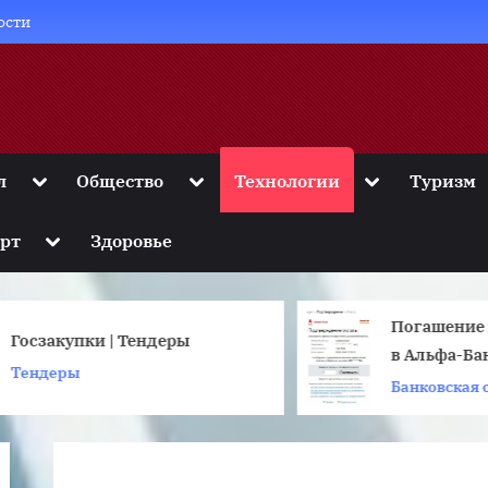
ости
Toggle
Toggle
Toggle
л
Общество
Технологии
Туризм
sub-
sub-
sub-
menu
menu
menu
Toggle
рт
Здоровье
sub-
menu
Погашение кр
осзакупки | Тендеры
в Альфа-Банк
Тендеры
Банковская си