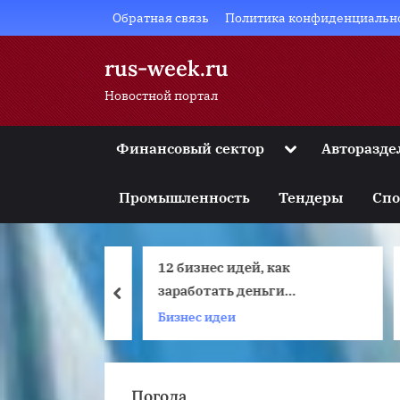
Skip
Обратная связь
Политика конфиденциальн
to
content
rus-week.ru
Новостной портал
Toggle
Финансовый сектор
Авторазде
sub-
Toggle
menu
sub-
Промышленность
Тендеры
Спо
menu
Toggle
sub-
menu
 или HDD на
12 бизнес идей, как
Toggle
Г
sub-
и ноутбуке
заработать деньги
prev
menu
школьнику
Бизнес идеи
Toggle
sub-
menu
Погода