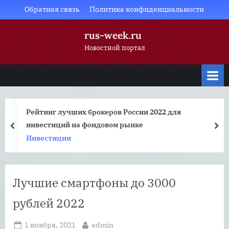
Skip
Обратная связь
Политика конфиденциальности
to
rus-week.ru
content
Новостной портал
Рейтинг лучших брокеров России 2022 для
инвестиций на фондовом рынке
prev
nex
Инвестиции
Лучшие смартфоны до 3000
рублей 2022
Posted
By
1 ноября, 2021
admin