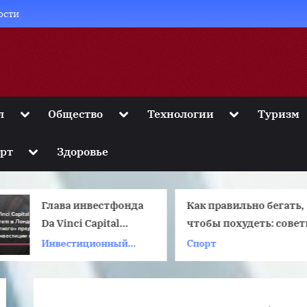
ости
Toggle
Toggle
Toggle
л
Общество
Технологии
Туризм
sub-
sub-
sub-
menu
menu
menu
Toggle
рт
Здоровье
sub-
menu
Глава инвестфонда
Как правильно бегать,
Da Vinci Capital
чтобы похудеть: совет
подал иск к Telegram
рекомендации
Инвестиционный
Спорт
фонд