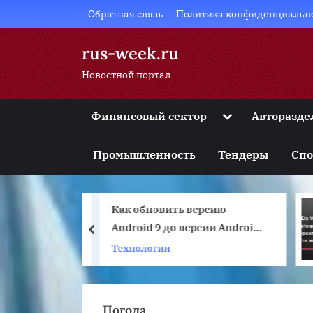
Skip
Обратная связь
Политика конфиденциальн
to
content
rus-week.ru
Новостной портал
Toggle
Финансовый сектор
Авторазде
sub-
Toggle
menu
sub-
Промышленность
Тендеры
Спо
menu
Toggle
sub-
menu
 лучших
Как обновить версию
Toggle
sub-
фонов 2022
Android 9 до версии Android
prev
menu
качеству
10 Q
Технологии
Toggle
sub-
menu
Погода