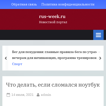
Skip
Обратная связь
Политика конфиденциальности
to
rus-week.ru
content
Новостной портал
Бег для похудения: главные правила бега по утрам и
вечерам для начинающих, программа тренировок для
prev
nex
бега для быстрого похудения в таблице, правильное
Спорт
питание при занятиях бегом для похудения, отзывы и
результаты с фото
Что делать, если сломался ноутбук
Posted
By
14 июля, 2021
admin
on