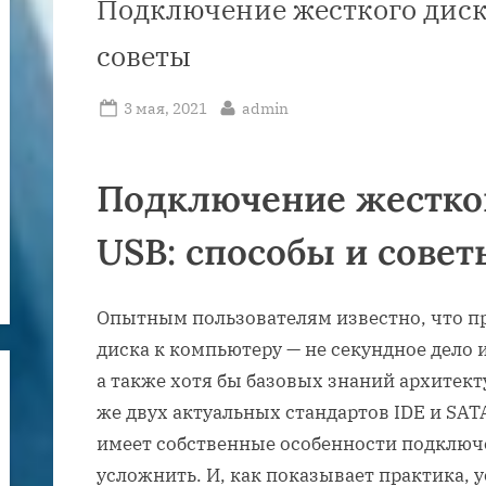
Подключение жесткого диска
советы
Posted
By
3 мая, 2021
admin
on
Подключение жестког
USB: способы и совет
Опытным пользователям известно, что п
диска к компьютеру — не секундное дело 
а также хотя бы базовых знаний архитек
же двух актуальных стандартов IDE и SAT
имеет собственные особенности подключ
усложнить. И, как показывает практика, 