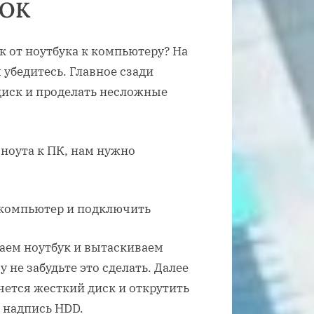
РОК
к от ноутбука к компьютеру? На
м убедитесь. Главное сзади
 диск и проделать несложные
ноута к ПК, нам нужно
 в компьютер и подключить
аем ноутбук и вытаскиваем
не забудьте это сделать. Далее
чется жесткий диск и открутить
 надпись HDD.