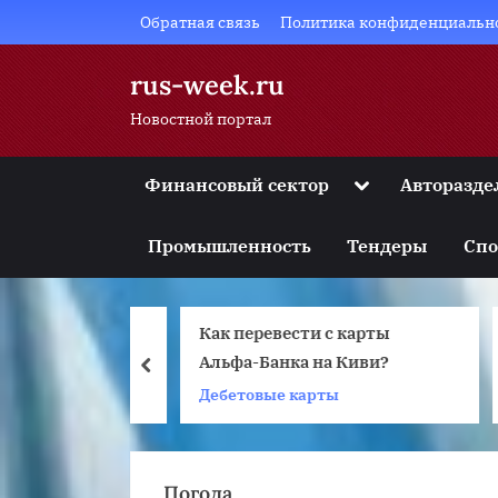
Skip
Обратная связь
Политика конфиденциальн
to
content
rus-week.ru
Новостной портал
Toggle
Финансовый сектор
Авторазде
sub-
Toggle
menu
sub-
Промышленность
Тендеры
Спо
menu
Toggle
sub-
menu
 общего
Как перевести с карты
Toggle
sub-
Альфа-Банка на Киви?
prev
menu
ом доме с
 ремонт
Дебетовые карты
Toggle
sub-
menu
Погода