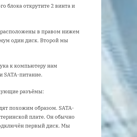
о блока открутите 2 винта и
 расположены в правом нижем
имум один диск. Второй мы
ука к компьютеру нам
 и SATA-питание.
твующие разъёмы:
дят похожим образом. SATA-
атеринской плате. Он обычно
подключён первый диск. Мы