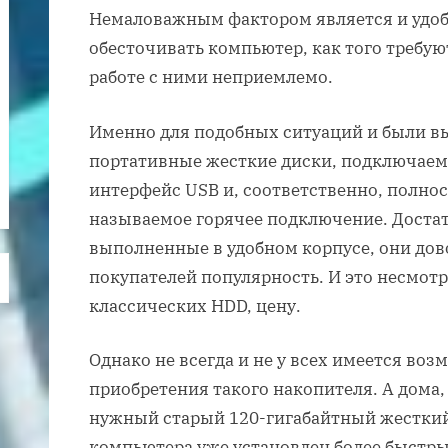
Немаловажным фактором является и удоб
обесточивать компьютер, как того требу
работе с ними неприемлемо.
Именно для подобных ситуаций и были 
портативные жесткие диски, подключаем
интерфейс USB и, соответственно, полн
называемое горячее подключение. Доста
выполненные в удобном корпусе, они дов
покупателей популярность. И это несмотр
классических HDD, цену.
Однако не всегда и не у всех имеется возм
приобретения такого накопителя. А дома,
нужный старый 120-гигабайтный жесткий 
компьютера уже установлен более быстры