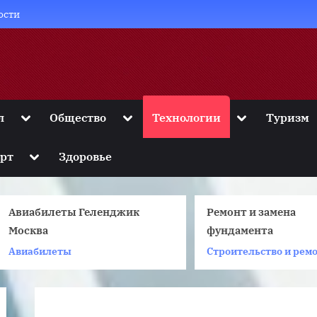
ости
Toggle
Toggle
Toggle
л
Общество
Технологии
Туризм
sub-
sub-
sub-
menu
menu
menu
Toggle
рт
Здоровье
sub-
menu
Авиабилеты Геленджик
Ремонт и замена
Москва
фундамента
Авиабилеты
Строительство и ремонт