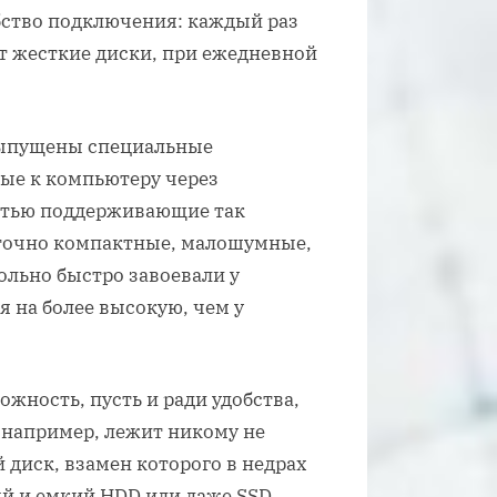
ство подключения: каждый раз
ют жесткие диски, при ежедневной
выпущены специальные
ые к компьютеру через
остью поддерживающие так
точно компактные, малошумные,
ольно быстро завоевали у
я на более высокую, чем у
ожность, пусть и ради удобства,
 например, лежит никому не
диск, взамен которого в недрах
й и емкий HDD или даже SSD.