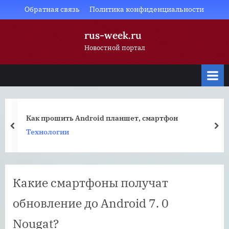
Skip
Обратная связь
Политика конфиденциальности
to
rus-week.ru
content
Новостной портал
Как прошить Android планшет, смартфон
prev
nex
Технологии
Какие смартфоны получат
обновление до Android 7. 0
Nougat?