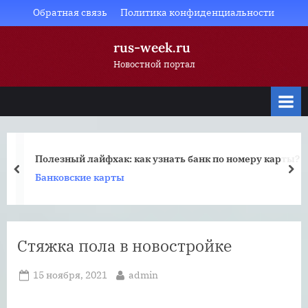
Skip
Обратная связь
Политика конфиденциальности
to
rus-week.ru
content
Новостной портал
банк по номеру карты?
Как составить хороший поисков
prev
nex
Тендеры
Стяжка пола в новостройке
Posted
By
15 ноября, 2021
admin
on