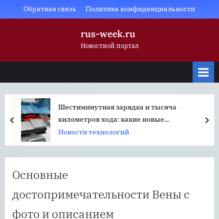
Skip
Обратная связь
Политика конфиденциальности
to
rus-week.ru
content
Новостной портал
Шестиминутная зарядка и тысяча
километров хода: какие новые
prev
nex
аккумуляторы перевернут рынок гаджетов
Новости технологий
и электрокаров
Основные
достопримечательности Вены с
фото и описанием