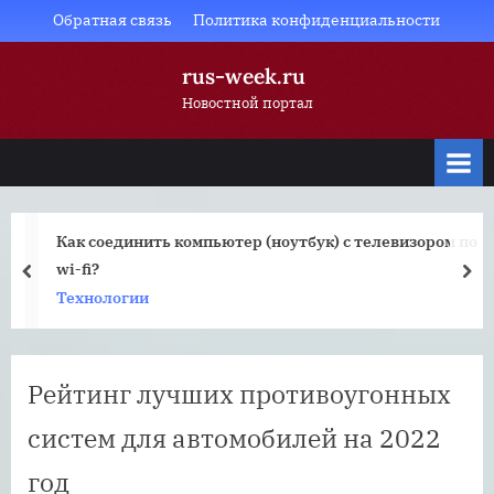
Skip
Обратная связь
Политика конфиденциальности
to
rus-week.ru
content
Новостной портал
Как соединить компьютер (ноутбук) с телевизором по
wi-fi?
prev
nex
Технологии
Рейтинг лучших противоугонных
систем для автомобилей на 2022
год