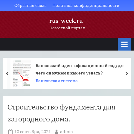
Skip
Обратная связь
Политика конфиденциальности
to
rus-week.ru
content
Новостной портал
Банковский идентификационный код; для
чего он нужен и как его узнать?
prev
nex
Банковская система
Строительство фундамента для
загородного дома.
Posted
By
10 сентября, 2021
admin