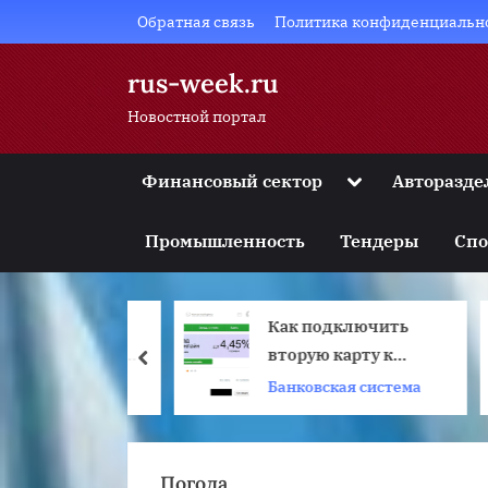
Skip
Обратная связь
Политика конфиденциальн
to
content
rus-week.ru
Новостной портал
Toggle
Финансовый сектор
Авторазде
sub-
Toggle
menu
sub-
Промышленность
Тендеры
Спо
menu
Toggle
sub-
menu
 освещения:
Как подключить
Toggle
sub-
особенности
вторую карту к
т
prev
menu
 и области
мобильному банку
A
ельство и
Банковская система
С
Toggle
sub-
нения в
сбербанк?
menu
менных
ах
Погода