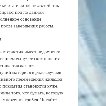
ки отличается чистотой, так
обирают пол по данной
полненное основание
 после завершения работы.
актеристик имеет недостатки.
ованием сыпучего компонента.
ечивается за счет
пучий материал в ряде случаев
нсивного перемещения жильцов
о покрытия становится хуже.
ине того, что бумага, которую
азмножения грибка. Читайте