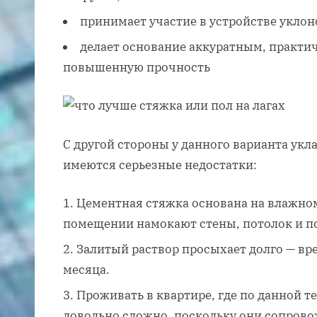
принимает участие в устройстве уклон
делает основание аккуратным, практи
повышенную прочность
С другой стороны у данного варианта ук
имеются серьезные недостатки:
Цементная стяжка основана на влажном
помещении намокают стены, потолок и по
Залитый раствор просыхает долго — вр
месяца.
Проживать в квартире, где по данной 
довольно сложно, поскольку они сопров