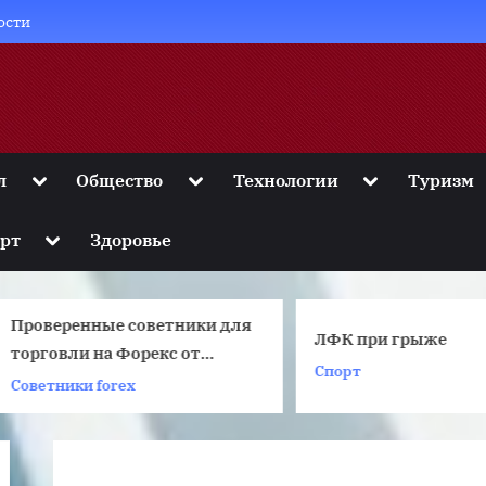
ости
Toggle
Toggle
Toggle
л
Общество
Технологии
Туризм
sub-
sub-
sub-
menu
menu
menu
Toggle
рт
Здоровье
sub-
menu
Проверенные советники для
ЛФК при грыже
орговли на Форекс от
Спорт
Markets.
оветники forex