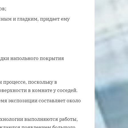
ов;
чным и гладким, придает ему
ладки напольного покрытия
 процессе, поскольку в
верхности в комнате у соседей.
емя экспозиции составляет около
технологии выполняются работы,
ождаются появлением большого