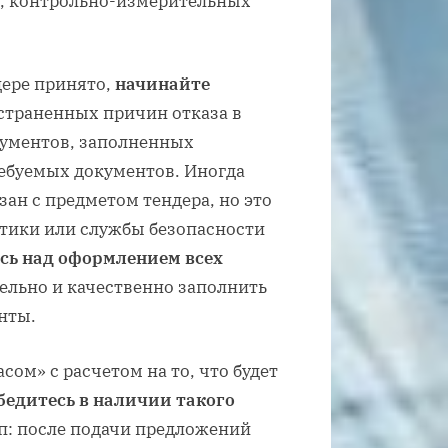
.), контрольно-измерительных
дере принято,
начинайте
остраненных причин отказа в
кументов, заполненных
ребуемых документов. Иногда
зан с предметом тендера, но это
итики или службы безопасности
сь над оформлением всех
ельно и качественно заполнить
нты.
сом» с расчетом на то, что будет
бедитесь в наличии такого
ап: после подачи предложений