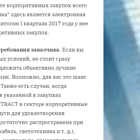
нте корпоративных закупок всего
ка* здесь является электронная
огам I квартала 2017 года у нее
оративных закупок.
требования заказчика
. Если вы
ых условий, не стоит сразу
едложить объективно лучшие
чик. Возможно, для вас это шанс
Также есть случаи, когда
в указанной в закупках
TRACT в секторе корпоративные
слуги для удовлетворения
достаточно распространена при
бель, светотехника и т. д.),