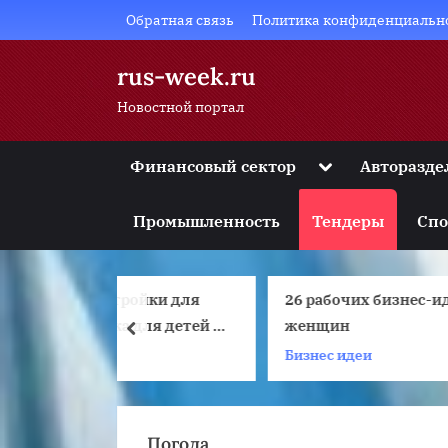
Skip
Обратная связь
Политика конфиденциальн
to
content
rus-week.ru
Новостной портал
Toggle
Финансовый сектор
Авторазде
sub-
Toggle
menu
sub-
Промышленность
Тендеры
Спо
menu
Toggle
sub-
menu
ройки для
26 рабочих бизнес-идей для
Т
Toggle
sub-
а для детей и
женщин
prev
menu
Бизнес идеи
Т
Toggle
sub-
menu
Погода