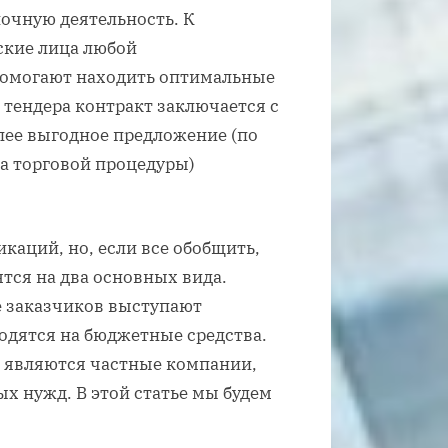
почную деятельность. К
ские лица любой
помогают находить оптимальные
 тендера контракт заключается с
олее выгодное предложение (по
а торговой процедуры)
каций, но, если все обобщить,
ятся на два основных вида.
е заказчиков выступают
водятся на бюджетные средства.
и являются частные компании,
х нужд. В этой статье мы будем