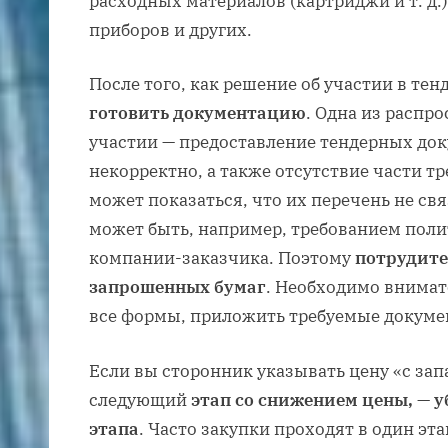
расходных материалов (картриджи и т. д
приборов и других.
После того, как решение об участии в тен
готовить документацию
. Одна из распр
участии — предоставление тендерных до
некорректно, а также отсутствие части т
может показаться, что их перечень не свя
может быть, например, требованием пол
компании-заказчика. Поэтому
потрудите
запрошенных бумаг
. Необходимо внимат
все формы, приложить требуемые докуме
Если вы сторонник указывать цену «с запа
следующий
этап со снижением цены, — у
этапа
. Часто закупки проходят в один эт