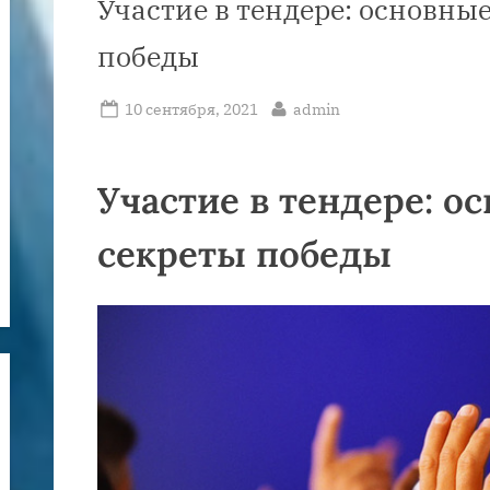
Участие в тендере: основны
победы
Posted
By
10 сентября, 2021
admin
on
Участие в тендере: о
секреты победы