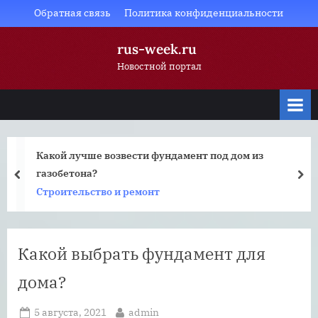
Skip
Обратная связь
Политика конфиденциальности
to
rus-week.ru
content
Новостной портал
Какой лучше возвести фундамент под дом из
газобетона?
prev
nex
Строительство и ремонт
Какой выбрать фундамент для
дома?
Posted
By
5 августа, 2021
admin