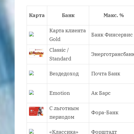
Карта
Банк
Макс. %
Карта клиента
Банк Финсервис
Gold
Classic /
Энерготрансбан
Standard
Вездедоход
Почта Банк
Emotion
Ак Барс
С льготным
Фора-Банк
периодом
«Классика»
Форштадт