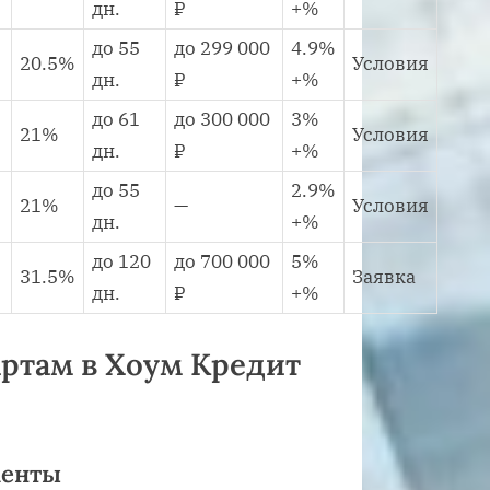
дн.
₽
+%
до 55
до 299 000
4.9%
20.5%
Условия
дн.
₽
+%
до 61
до 300 000
3%
21%
Условия
дн.
₽
+%
до 55
2.9%
21%
—
Условия
дн.
+%
до 120
до 700 000
5%
31.5%
Заявка
дн.
₽
+%
ртам в Хоум Кредит
менты