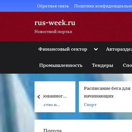
Skip
Обратная связь
Политика конфиденциальн
to
content
rus-week.ru
Новостной портал
Toggle
Финансовый сектор
Авторазде
sub-
Toggle
menu
sub-
Промышленность
Тендеры
Спо
menu
Toggle
sub-
menu
з
Расписание бега для
Toggle
sub-
ндрованного
начинающих
prev
menu
 важно
ельство и
Спорт
С
Toggle
sub-
menu
Погода