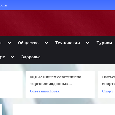
ости
Toggle
Toggle
Toggle
л
Общество
Технологии
Туризм
sub-
sub-
sub-
menu
menu
menu
Toggle
рт
Здоровье
sub-
menu
MQL4: Пишем советник по
Питьевой режим
торговле заданных
спортсменов
паттернов
оветники forex
Спорт