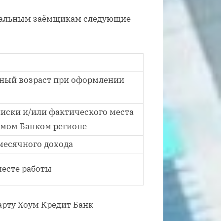
циальным заёмщикам следующие
ьный возраст при оформлении
иски и/или фактического места
мом Банком регионе
месячного дохода
месте работы
арту Хоум Кредит Банк