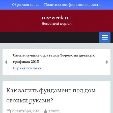
Skip
Обратная связь
Политика конфиденциальности
to
rus-week.ru
content
Новостной портал
Самые лучшие стратегии Форекс на дневных
графиках 2015
prev
nex
Стратегии forex
Как залить фундамент под дом
своими руками?
Posted
By
3 сентября, 2021
admin