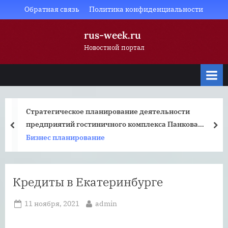
Skip
Обратная связь
Политика конфиденциальности
to
rus-week.ru
content
Новостной портал
Стратегическое планирование деятельности
предприятий гостиничного комплекса Панкова
prev
nex
Людмила Владимировна
Бизнес планирование
Кредиты в Екатеринбурге
Posted
By
11 ноября, 2021
admin
on