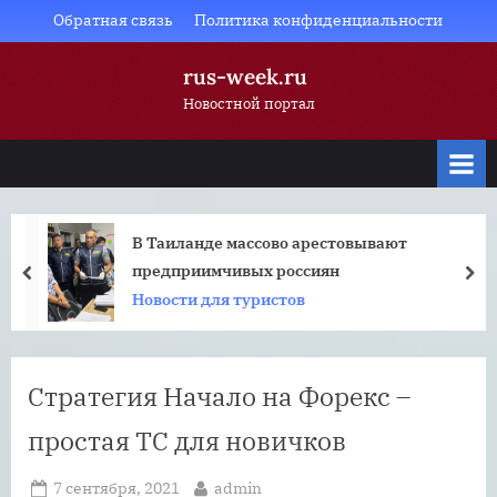
Skip
Обратная связь
Политика конфиденциальности
to
rus-week.ru
content
Новостной портал
В Таиланде массово арестовывают
предприимчивых россиян
prev
nex
Новости для туристов
Стратегия Начало на Форекс –
простая ТС для новичков
Posted
By
7 сентября, 2021
admin