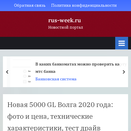
Skip
Обратная связь
Политика конфиденциальности
to
rus-week.ru
content
Новостной портал
В каких банкоматах можно проверить карту
мтс банка
prev
nex
Банковская система
Новая 5000 GL Волга 2020 года:
фото и цена, технические
характеристики, тест драйв