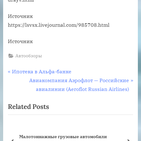
Источник
https://lsvsx.livejournal.com/985708.html
Источник
Автообзоры
Навигация
P
Ипотека в Альфа-банке
r
N
Авиакомпания Аэрофлот — Российские
по
e
e
авиалинии (Aeroflot Russian Airlines)
записям
v
x
Related Posts
i
t
o
P
u
o
s
s
Малотоннажные грузовые автомобили