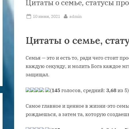
Цитаты о семье, статусы пр
Posted
By
10 июня, 2021
admin
on
Цитаты о семье, стат
Семья — это и есть то, ради чего стоит п
каждую секунду, и молить Бога каждое мгн
защищал.
(
145
голосов, средний:
3,68
из 5)
Самое главное и ценное в жизни-это семья
рождаешься, а затем та, которую создаешь