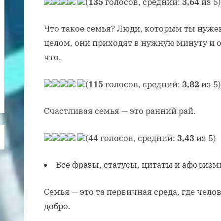
(
135
голосов, средний:
3,64
из 5)
Что такое семья? Люди, которым ты нужен.
целом, они приходят в нужную минуту и о
что.
(
115
голосов, средний:
3,82
из 5)
Счастливая семья — это ранний рай.
(
44
голосов, средний:
3,43
из 5)
Все фразы, статусы, цитаты и афоризм
Семья — это та первичная среда, где чело
добро.