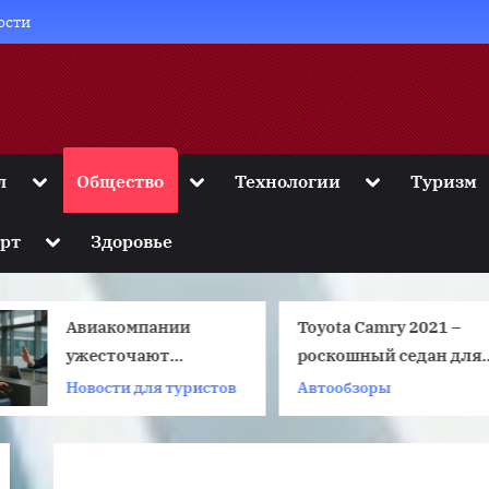
ости
Toggle
Toggle
Toggle
л
Общество
Технологии
Туризм
sub-
sub-
sub-
menu
menu
menu
Toggle
рт
Здоровье
sub-
menu
мпании
Toyota Camry 2021 –
1
чают
роскошный седан для
с
 провоза
ценителей комфорта
 для туристов
Автообзоры
Т
» чемоданов
банков