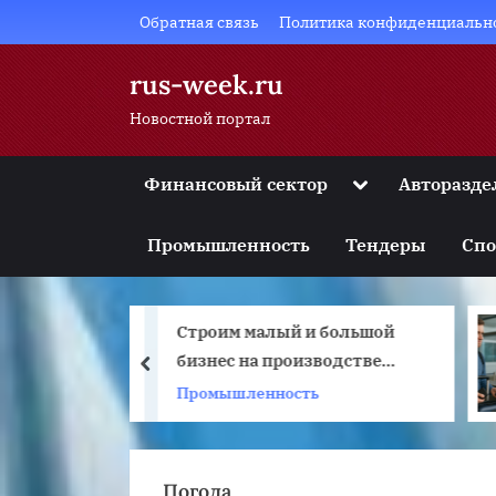
Skip
Обратная связь
Политика конфиденциальн
to
content
rus-week.ru
Новостной портал
Toggle
Финансовый сектор
Авторазде
sub-
Toggle
menu
sub-
Промышленность
Тендеры
Спо
menu
Toggle
sub-
menu
Строим малый и большой
Авиако
Toggle
sub-
бизнес на производстве
ужесто
prev
menu
чугуна
правила
Промышленность
Новости
Toggle
sub-
«умных
menu
и пауэр
Погода