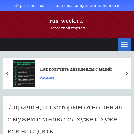
Skip
Обратная связь
Политика конфиденциальности
to
rus-week.ru
content
Новостной портал
Как получить дивиденды с акций
prev
nex
Акции
7 причин, по которым отношения
с мужем становятся хуже и хуже:
как наладить