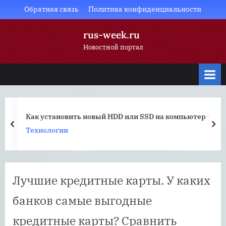
Skip
Обратная связь
Политика конфиденциальности
to
rus-week.ru
content
Новостной портал
Как установить новый HDD или SSD на компьютер?
prev
nex
Технологии
Лучшие кредитные карты. У каких
банков самые выгодные
кредитные карты? Сравнить