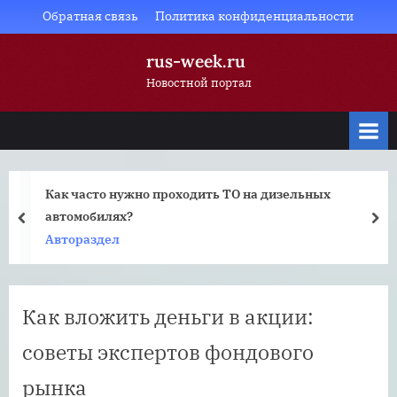
Skip
Обратная связь
Политика конфиденциальности
to
rus-week.ru
content
Новостной портал
Как часто нужно проходить ТО на дизельных
автомобилях?
prev
nex
Автораздел
Как вложить деньги в акции:
советы экспертов фондового
рынка