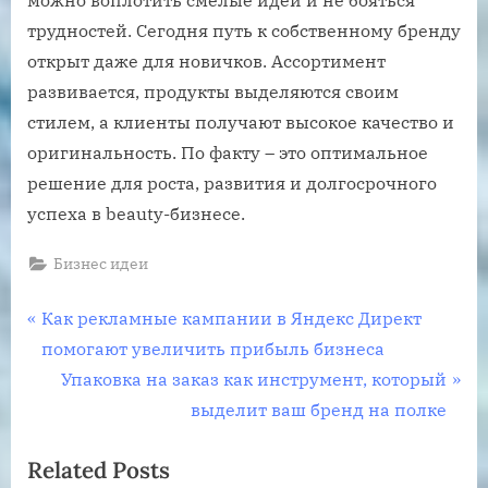
трудностей. Сегодня путь к собственному бренду
открыт даже для новичков. Ассортимент
развивается, продукты выделяются своим
стилем, а клиенты получают высокое качество и
оригинальность. По факту – это оптимальное
решение для роста, развития и долгосрочного
успеха в beauty-бизнесе.
Бизнес идеи
Навигация
P
Как рекламные кампании в Яндекс Директ
r
помогают увеличить прибыль бизнеса
по
e
N
Упаковка на заказ как инструмент, который
записям
v
e
выделит ваш бренд на полке
i
x
Related Posts
o
t