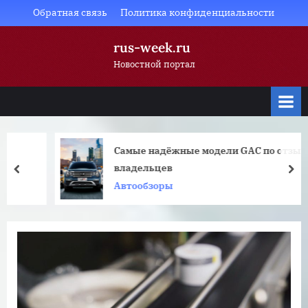
Skip
Обратная связь
Политика конфиденциальности
to
rus-week.ru
content
Новостной портал
Самые надёжные модели GAC по отзывам
владельцев
prev
nex
Автообзоры