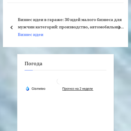
u
P
s
o
Бизнес идеи в гараже: 30 идей малого бизнеса для
P
s
мужчин категорий: производство, автомобильный
o
t
prev
next
и малый бизнес, идеи с минимальными
Бизнес идеи
s
:
вложениями
t
:
Погода