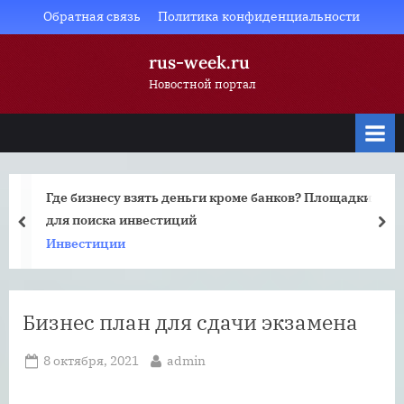
Skip
Обратная связь
Политика конфиденциальности
to
rus-week.ru
content
Новостной портал
Где бизнесу взять деньги кроме банков? Площадки
для поиска инвестиций
prev
nex
Инвестиции
Бизнес план для сдачи экзамена
Posted
By
8 октября, 2021
admin
on