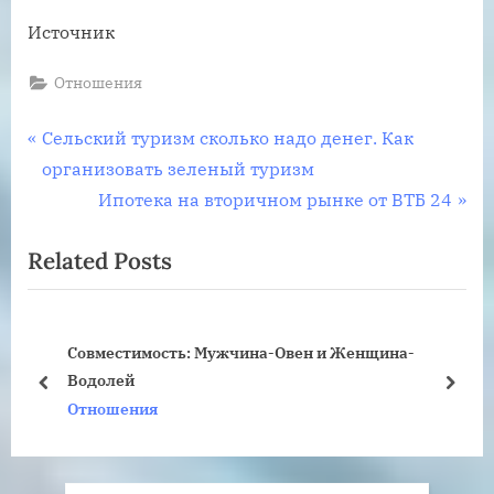
Источник
Отношения
Навигация
P
Сельский туризм сколько надо денег. Как
r
организовать зеленый туризм
по
e
N
Ипотека на вторичном рынке от ВТБ 24
записям
v
e
Related Posts
i
x
o
t
u
P
щина-
Весы, рожденные в год Дракона: характерис
s
o
совместимость
P
s
prev
next
Отношения
o
t
s
:
t