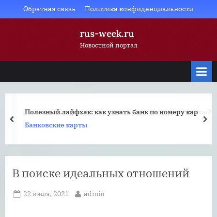
Skip
Обратная связь
Политика конфиденциальности
to
rus-week.ru
content
Новостной портал
Полезный лайфхак: как узнать банк по номеру карты?
prev
nex
Банковские карты
В поиске идеальных отношений
Posted
By
22 июля, 2021
admin
on