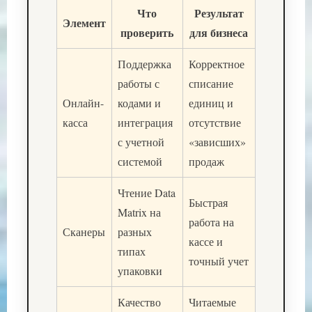
Что
Результат
Элемент
проверить
для бизнеса
Поддержка
Корректное
работы с
списание
Онлайн-
кодами и
единиц и
касса
интеграция
отсутствие
с учетной
«зависших»
системой
продаж
Чтение Data
Быстрая
Matrix на
работа на
Сканеры
разных
кассе и
типах
точный учет
упаковки
Качество
Читаемые