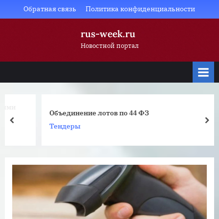
Skip
Обратная связь
Политика конфиденциальности
to
rus-week.ru
content
Новостной портал
Объединение лотов по 44 ФЗ
prev
nex
Тендеры