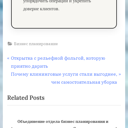
упорядочить операции и укрепить
доверие клиентов.
Бизнес планирование
Навигация
P
Открытка с рельефной фольгой, которую
r
приятно дарить
по
e
N
Почему клининговые услуги стали выгоднее,
записям
v
e
чем самостоятельная уборка
i
x
Related Posts
o
t
u
P
s
o
ки:
Объединение отдела бизнес планирования и
P
s