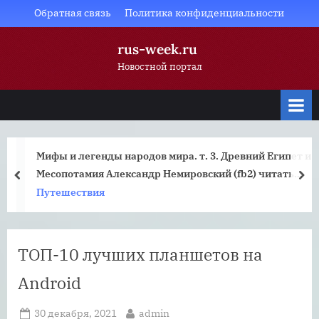
Skip
Обратная связь
Политика конфиденциальности
to
rus-week.ru
content
Новостной портал
Мифы и легенды народов мира. т. 3. Древний Египет и
Месопотамия Александр Немировский (fb2) читать
prev
nex
онлайн
Путешествия
ТОП-10 лучших планшетов на
Android
Posted
By
30 декабря, 2021
admin