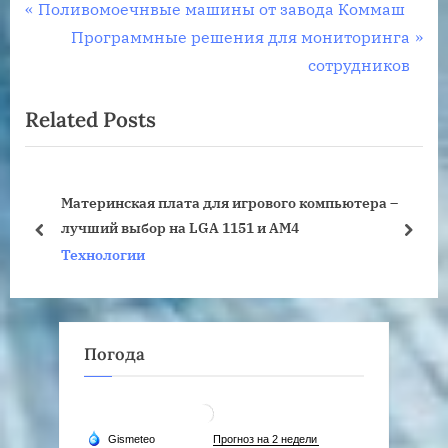
Навигация
P
Поливомоечнвые машины от завода Коммаш
r
N
Программные решения для мониторинга
по
e
e
сотрудников
записям
v
x
Related Posts
i
t
o
P
u
o
Материнская плата для игрового компьютера –
s
s
лучший выбор на LGA 1151 и AM4
P
t
prev
next
Технологии
o
:
s
t
:
Погода