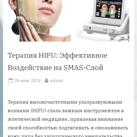
Терапия HIFU: Эффективное
Воздействие на SMAS-Слой
Posted
By
26 мая, 2024
admin
on
Терапия высокочастотными ультразвуковыми
волнами (HIFU) стала важным инструментом в
эстетической медицине, привлекая внимание
своей способностью подтягивать и омолаживать
кожу лица без хирургического вмешательства.