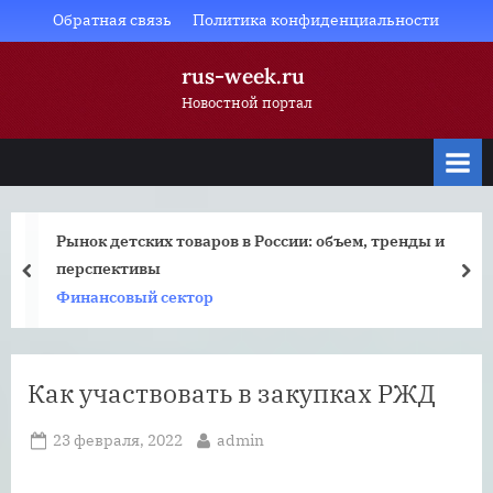
Skip
Обратная связь
Политика конфиденциальности
to
rus-week.ru
content
Новостной портал
Рынок детских товаров в России: объем, тренды и
перспективы
prev
nex
Финансовый сектор
Как участвовать в закупках РЖД
Posted
By
23 февраля, 2022
admin
on