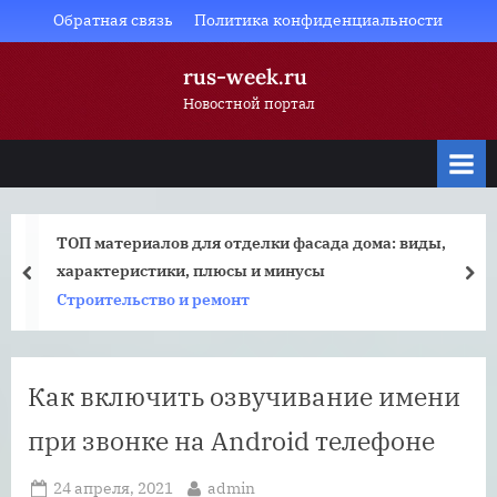
Skip
Обратная связь
Политика конфиденциальности
to
rus-week.ru
content
Новостной портал
ТОП материалов для отделки фасада дома: виды,
характеристики, плюсы и минусы
prev
nex
Строительство и ремонт
Как включить озвучивание имени
при звонке на Android телефоне
Posted
By
24 апреля, 2021
admin