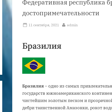
Федеративная республика б
достопримечательности
Posted
By
11 сентября, 2021
admin
on
Бразилия
Бразилия
– одно из самых привлекательн
государств южноамериканского континен
чистейшим золотым песком и прозрачной
дебри таинственной Амазонки, рокот вод