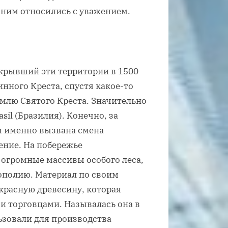
к ним относились с уважением.
крывший эти территории в 1500
инного Креста, спустя какое-то
млю Святого Креста. Значительно
sil (Бразилия). Конечно, за
м именно вызвана смена
ение. На побережье
огромные массивы особого леса,
ополию. Материал по своим
красную древесину, которая
и торговцами. Называлась она в
ьзовали для производства