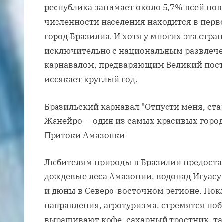
республика занимает около 5,7% всей пов
численности населения находится в перв
город Бразилиа. И хотя у многих эта стр
исключительно с национальным развлеч
карнавалом, предваряющим Великий пост
иссякает круглый год.
Бразильский карнавал "Отпусти меня, ста
Жанейро — один из самых красивых город
Притоки Амазонки
Любителям природы в Бразилии предоста
дождевые леса Амазонии, водопад Игуасу
и дюны в Северо-восточном регионе. Пок
направления, агротуризма, стремятся поб
выращивают кофе, сахарный тростник, таб