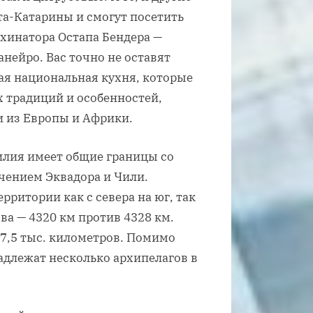
та-Катарины и смогут посетить
ахинатора Остапа Бендера —
ейро. Вас точно не оставят
ая национальная кухня, которые
 традиций и особенностей,
 из Европы и Африки.
илия имеет общие границы со
ючением Эквадора и Чили.
рритории как с севера на юг, так
ва — 4320 км против 4328 км.
 7,5 тыс. километров. Помимо
длежат несколько архипелагов в