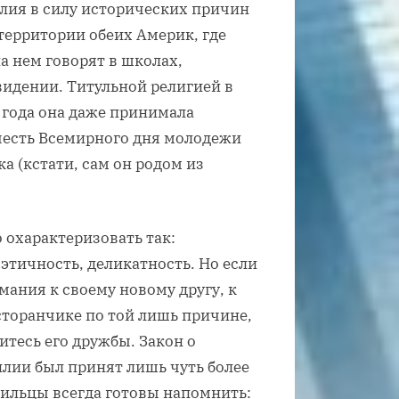
лия в силу исторических причин
территории обеих Америк, где
а нем говорят в школах,
видении. Титульной религией в
 года она даже принимала
 честь Всемирного дня молодежи
 (кстати, сам он родом из
охарактеризовать так:
этичность, деликатность. Но если
ания к своему новому другу, к
сторанчике по той лишь причине,
итесь его дружбы. Закон о
илии был принят лишь чуть более
разильцы всегда готовы напомнить: