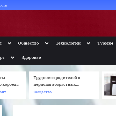
ости
Toggle
Toggle
Toggle
л
Общество
Технологии
Туризм
sub-
sub-
sub-
menu
menu
menu
Toggle
рт
Здоровье
sub-
menu
Трудности родителей в
Почему прин
периоды возрастных
Fargo считаю
ризисов у детей
эталоном печ
Общество
Бизнес планир
пластиковых 