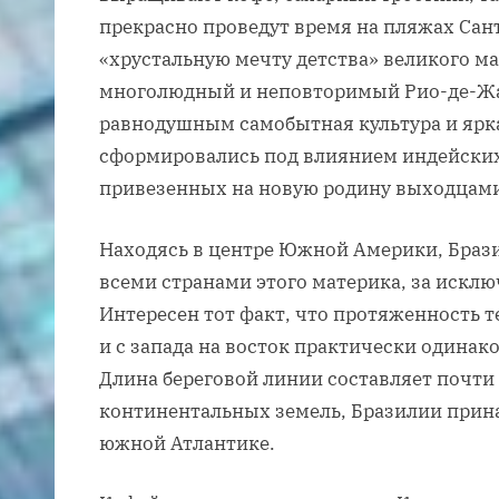
прекрасно проведут время на пляжах Сан
«хрустальную мечту детства» великого м
многолюдный и неповторимый Рио-де-Жан
равнодушным самобытная культура и ярк
сформировались под влиянием индейских
привезенных на новую родину выходцами
Находясь в центре Южной Америки, Браз
всеми странами этого материка, за искл
Интересен тот факт, что протяженность те
и с запада на восток практически одинако
Длина береговой линии составляет почти
континентальных земель, Бразилии прина
южной Атлантике.