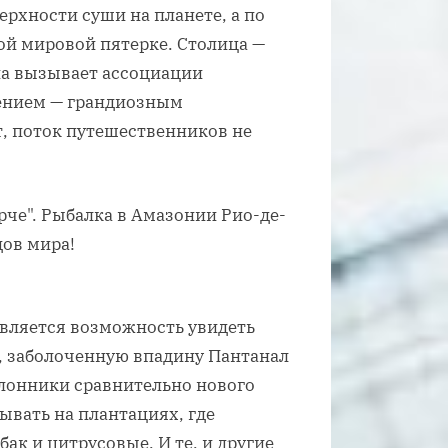
ерхности суши на планете, а по
ой мировой пятерке. Столица —
ана вызывает ассоциации
ением — грандиозным
, поток путешественников не
рче". Рыбалка в Амазонии Рио-де-
ов мира!
вляется возможность увидеть
, заболоченную впадину Пантанал
лонники сравнительно нового
ывать на плантациях, где
ак и цитрусовые. И те, и другие