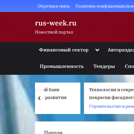
Skip
Обратная связь
Политика конфиденциальн
to
content
rus-week.ru
Новостной портал
Toggle
Финансовый сектор
Авторазде
sub-
Toggle
menu
sub-
Промышленность
Тендеры
Спо
menu
Toggle
sub-
menu
кий банк
Технология и секреты
Toggle
sub-
и развития
покраски фасадного короеда
prev
menu
к
Строительство и ремонт
Toggle
sub-
menu
Погода