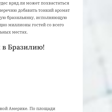
удес вряд ли может похвастаться
у перечню добавить тонкий аромат
тную бразильянку, исполняющую
дно миллионы гостей со всего
льных местах.
 в Бразилию!
жной Америке. По площади