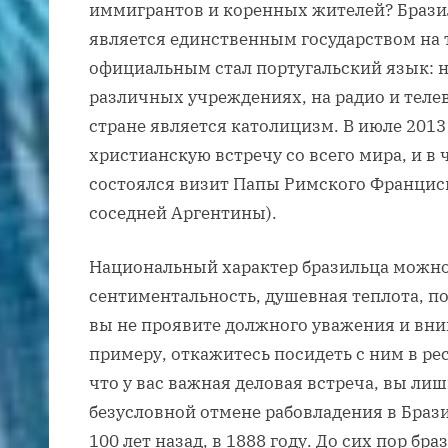
иммигрантов и коренных жителей? Брази
является единственным государством на 
официальным стал португальский язык: н
различных учреждениях, на радио и теле
стране является католицизм. В июле 2013
христианскую встречу со всего мира, и в
состоялся визит Папы Римского Франциска
соседней Аргентины).
Национальный характер бразильца можно 
сентиментальность, душевная теплота, по
вы не проявите должного уважения и вним
примеру, откажитесь посидеть с ним в ре
что у вас важная деловая встреча, вы лиш
безусловной отмене рабовладения в Браз
100 лет назад, в 1888 году. До сих пор б