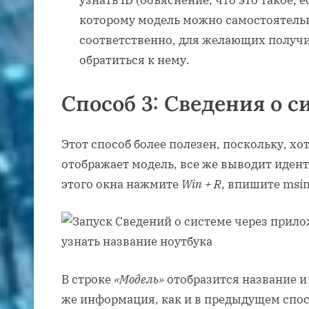
узнать ID (объяснение, что это такое, е
которому модель можно самостоятельн
соответственно, для желающих получ
обратиться к нему.
Способ 3: Сведения о с
Этот способ более полезен, поскольку, хо
отображает модель, все же выводит иден
этого окна нажмите
Win + R
, впишите msi
В строке
«Модель»
отобразится название и
же информация, как и в предыдущем спос