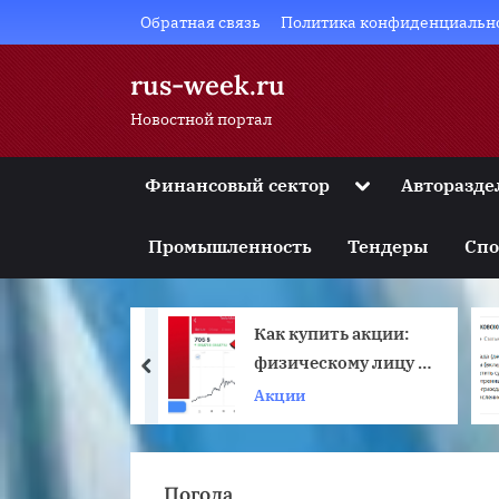
Skip
Обратная связь
Политика конфиденциальн
to
content
rus-week.ru
Новостной портал
Toggle
Финансовый сектор
Авторазде
sub-
Toggle
menu
sub-
Промышленность
Тендеры
Спо
menu
Toggle
sub-
menu
фасад для
Как купить акции:
Toggle
sub-
а?
физическому лицу в
prev
menu
России в 2021
 ремонт
Акции
Toggle
sub-
menu
Погода