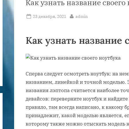
Как узнать название своего
Posted
By
23 декабря, 2021
admin
on
Как узнать название 
Сперва следует осмотреть ноутбук: на не
названием, линейкой и точной моделью. 
названия лэптопа считается наиболее то
девайсов: переверните ноутбук и найдит
правило, там всегда написано, к какому б
принадлежит, какой моделью является, ег
которому также можно отыскать модель но