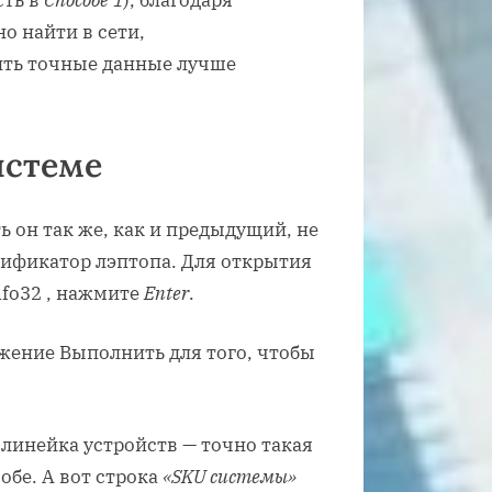
сть в
Способе 1
), благодаря
о найти в сети,
ить точные данные лучше
истеме
ть он так же, как и предыдущий, не
тификатор лэптопа. Для открытия
nfo32 , нажмите
Enter
.
 линейка устройств — точно такая
обе. А вот строка
«SKU системы»