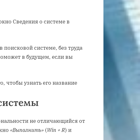
 поисковой системе, без труда
поможет в будущем, если вы
 системы
ональности не отличающийся от
окно
«Выполнить»
(
Win + R
) и