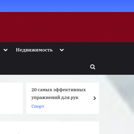
Toggle
Toggle
Недвижимость
sub-
sub-
menu
menu
Toggle
search
form
20 самых эффективных
Стоит л
упражнений для рук
Несколь
next
Спорт
Акции