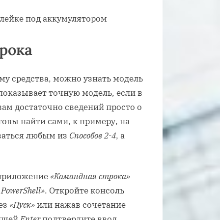
трока
му средства, можно узнать модель
 показывает точную модель, если в
вам достаточно сведений просто о
товы найти сами, к примеру, на
ваться любым из
Способов 2-4
, а
 приложение
«Командная строка»
PowerShell»
. Откройте консоль
ез
«Пуск»
или нажав сочетание
вишей
Enter
подтвердите ввод,