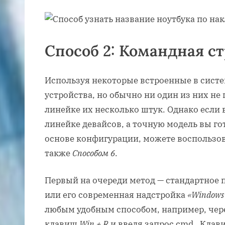
Способ 2: Командная с
Используя некоторые встроенные в систе
устройства, но обычно ни один из них не
линейке их несколько штук. Однако если 
линейке девайсов, а точную модель вы го
основе конфигурации, можете воспользо
также
Способом 6
.
Первый на очереди метод — стандартное
или его современная надстройка
«Windows 
любым удобным способом, например, чер
клавиш
Win + R
и введя запрос cmd . Кла