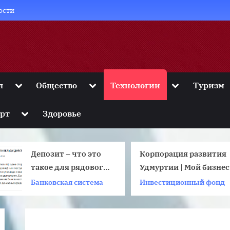
ости
Toggle
Toggle
Toggle
л
Общество
Технологии
Туризм
sub-
sub-
sub-
menu
menu
menu
Toggle
рт
Здоровье
sub-
menu
Депозит – что это
Корпорация развития
такое для рядового
Удмуртии | Мой бизнес
пользователя
Банковская система
Инвестиционный фонд
банковских услуг и
его виды