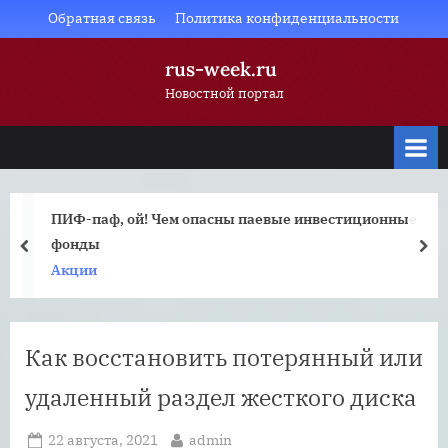
Skip
Обратная связь
Политика конфиденциальности
to
rus-week.ru
content
Новостной портал
ПИФ-паф, ой! Чем опасны паевые инвестиционные
фонды
prev
nex
Акции
Как восстановить потерянный или
удаленный раздел жесткого диска
Posted
By
22 августа, 2021
admin