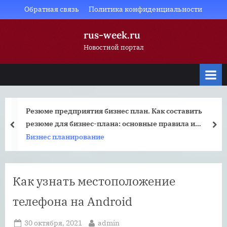
Skip
Обратная связь
Политика конфиденциальности
to
rus-week.ru
content
Новостной портал
Резюме предприятия бизнес план. Как составить
резюме для бизнес-плана: основные правила и
prev
nex
рекомендации
Бизнес планирование
Как узнать местоположение
телефона на Android
Posted
By
30 октября, 2021
admin