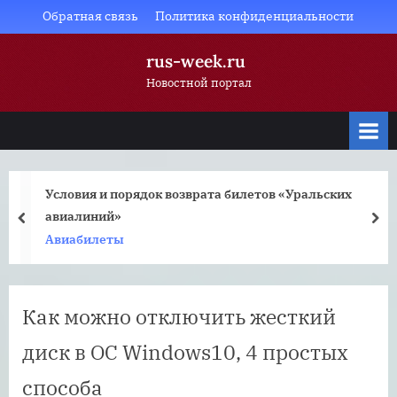
Skip
Обратная связь
Политика конфиденциальности
to
rus-week.ru
content
Новостной портал
Условия и порядок возврата билетов «Уральских
авиалиний»
prev
nex
Авиабилеты
Как можно отключить жесткий
диск в ОС Windows10, 4 простых
способа