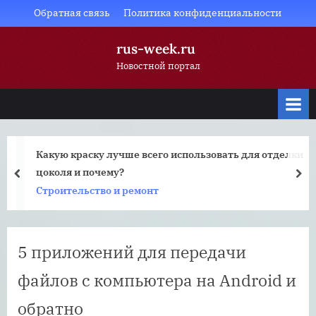
Skip
Обратная связь
Политика конфиденциальности
to
rus-week.ru
content
Новостной портал
Какую краску лучше всего использовать для отделки
цоколя и почему?
prev
nex
Строительство и ремонт
5 приложений для передачи
файлов с компьютера на Android и
обратно