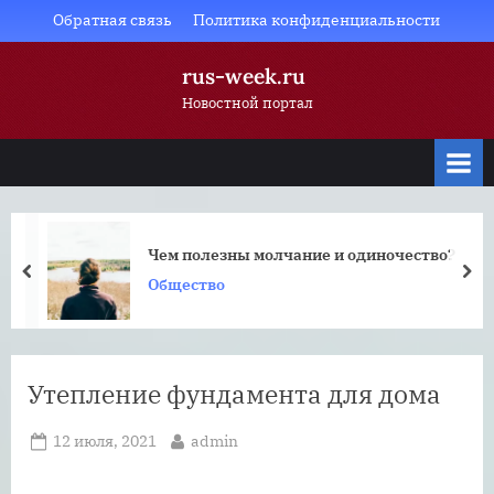
Skip
Обратная связь
Политика конфиденциальности
to
rus-week.ru
content
Новостной портал
Чем полезны молчание и одиночество?
prev
nex
Общество
Утепление фундамента для дома
Posted
By
12 июля, 2021
admin
on