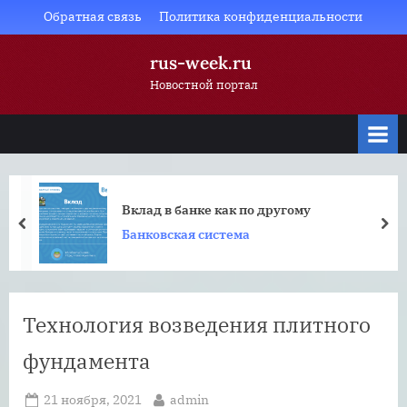
Skip
Обратная связь
Политика конфиденциальности
to
rus-week.ru
content
Новостной портал
Вклад в банке как по другому
prev
nex
Банковская система
Технология возведения плитного
фундамента
Posted
By
21 ноября, 2021
admin