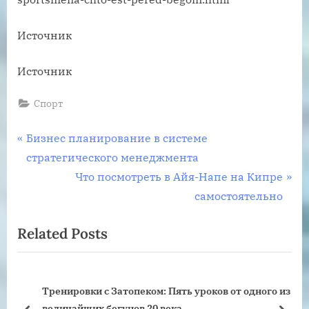
Источник
Источник
Спорт
Навигация
P
Бизнес планирование в системе
r
стратегического менеджмента
по
e
N
Что посмотреть в Айя-Напе на Кипре
записям
v
e
самостоятельно
i
x
Related Posts
o
t
u
P
s
o
а.
Тренировки с Затопеком: Пять уроков от одного из
P
s
величайших бегунов 20 века