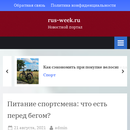
Skip
Обратная связь
Политика конфиденциальности
to
rus-week.ru
content
Новостной портал
Как сэкономить при покупке велосипеда
prev
nex
Спорт
Питание спортсмена: что есть
перед бегом?
Posted
By
21 августа, 2021
admin