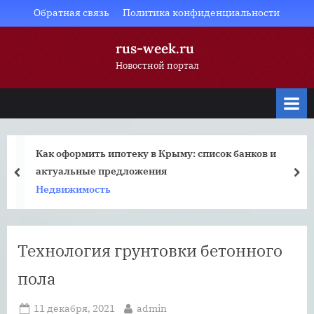
Skip
Обратная связь
Политика конфиденциальности
to
rus-week.ru
content
Новостной портал
Как оформить ипотеку в Крыму: список банков и
актуальные предложения
prev
nex
Недвижимость
Технология грунтовки бетонного
пола
Posted
By
11 декабря, 2021
admin