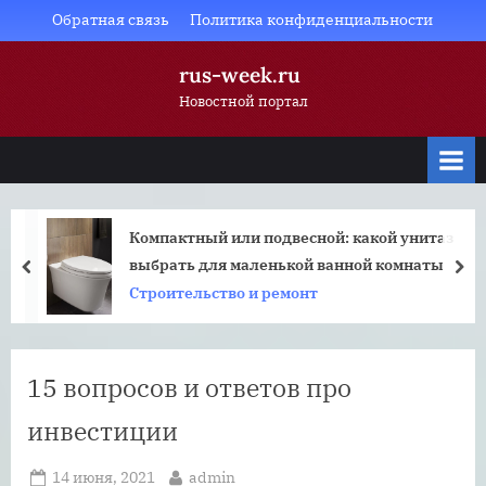
Skip
Обратная связь
Политика конфиденциальности
to
rus-week.ru
content
Новостной портал
Компактный или подвесной: какой унитаз
выбрать для маленькой ванной комнаты
prev
nex
Строительство и ремонт
15 вопросов и ответов про
инвестиции
Posted
By
14 июня, 2021
admin