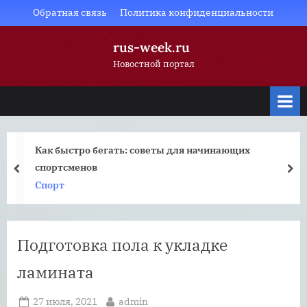
Skip
Обратная связь
Политика конфиденциальности
to
rus-week.ru
content
Новостной портал
Как быстро бегать: советы для начинающих
спортсменов
prev
nex
Спорт
Подготовка пола к укладке
ламината
Posted
By
27 июля, 2021
admin