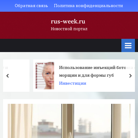
Skip
Обратная связь
Политика конфиденциальности
to
rus-week.ru
content
Новостной портал
Использование инъекций ботокса от
морщин и для формы губ
prev
nex
Инвестиции