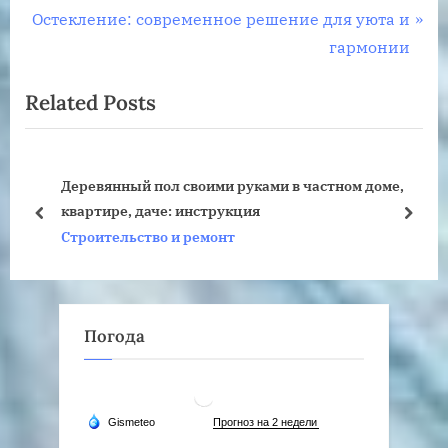
по
N
e
Остекление: современное решение для уюта и
записям
e
v
гармонии
x
i
Related Posts
t
o
P
u
o
s
Деревянный пол своими руками в частном доме,
s
P
квартире, даче: инструкция
t
o
prev
next
Строительство и ремонт
:
s
t
:
Погода