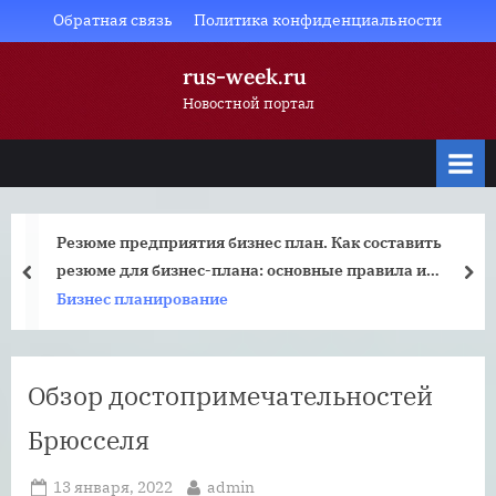
Skip
Обратная связь
Политика конфиденциальности
to
rus-week.ru
content
Новостной портал
Резюме предприятия бизнес план. Как составить
резюме для бизнес-плана: основные правила и
prev
nex
рекомендации
Бизнес планирование
Обзор достопримечательностей
Брюсселя
Posted
By
13 января, 2022
admin